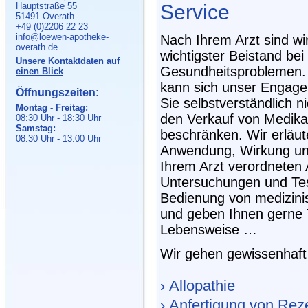
Service
Hauptstraße 55
51491 Overath
+49 (0)2206 22 23
info@loewen-apotheke-
Nach Ihrem Arzt sind wir
overath.de
wichtigster Beistand bei
Unsere Kontaktdaten auf
Gesundheitsproblemen.
einen Blick
kann sich unser Engage
Öffnungszeiten:
Sie selbstverständlich ni
Montag - Freitag:
den Verkauf von Medik
08:30 Uhr - 18:30 Uhr
Samstag:
beschränken. Wir erläut
08:30 Uhr - 13:00 Uhr
Anwendung, Wirkung un
Ihrem Arzt verordneten
Untersuchungen und Test
Bedienung von medizinis
und geben Ihnen gerne 
Lebensweise …
Wir gehen gewissenhaft 
› Allopathie
› Anfertigung von Rez