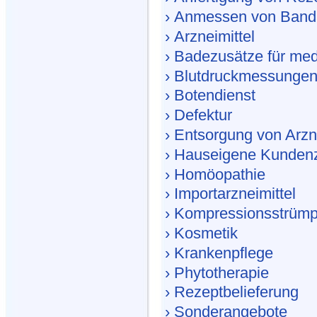
› Anmessen von Ban
› Arzneimittel
› Badezusätze für med
› Blutdruckmessunge
› Botendienst
› Defektur
› Entsorgung von Arzn
› Hauseigene Kundenze
› Homöopathie
› Importarzneimittel
› Kompressionsstrümp
› Kosmetik
› Krankenpflege
› Phytotherapie
› Rezeptbelieferung
› Sonderangebote