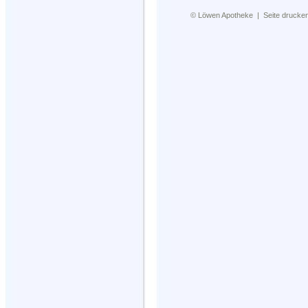
©
Löwen Apotheke
|
Seite drucke