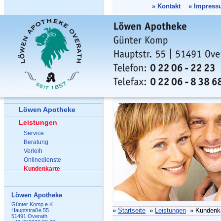
»
Kontakt
»
Impress
Löwen Apotheke
Leistungen
Service
Beratung
Verleih
Onlinedienste
Kundenkarte
Löwen Apotheke
Günter Komp e.K.
»
Startseite
»
Leistungen
» Kundenka
Hauptstraße 55
51491 Overath