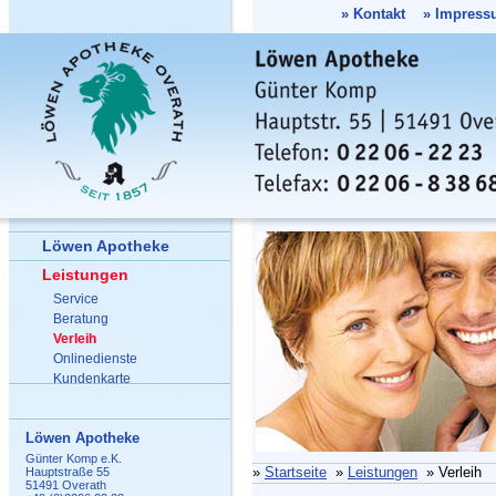
»
Kontakt
»
Impress
Löwen Apotheke
Leistungen
Service
Beratung
Verleih
Onlinedienste
Kundenkarte
Löwen Apotheke
Günter Komp e.K.
»
Startseite
»
Leistungen
» Verleih
Hauptstraße 55
51491 Overath