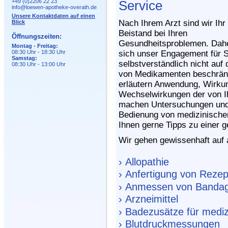
+49 (0)2206 22 23
Service
info@loewen-apotheke-overath.de
Unsere Kontaktdaten auf einen
Nach Ihrem Arzt sind wir Ihr 
Blick
Beistand bei Ihren
Öffnungszeiten:
Gesundheitsproblemen. Dah
Montag - Freitag:
08:30 Uhr - 18:30 Uhr
sich unser Engagement für S
Samstag:
selbstverständlich nicht auf
08:30 Uhr - 13:00 Uhr
von Medikamenten beschrän
erläutern Anwendung, Wirku
Wechselwirkungen der von Ih
machen Untersuchungen und T
Bedienung von medizinischen
Ihnen gerne Tipps zu einer
Wir gehen gewissenhaft auf a
› Allopathie
› Anfertigung von Reze
› Anmessen von Banda
› Arzneimittel
› Badezusätze für medi
› Blutdruckmessungen