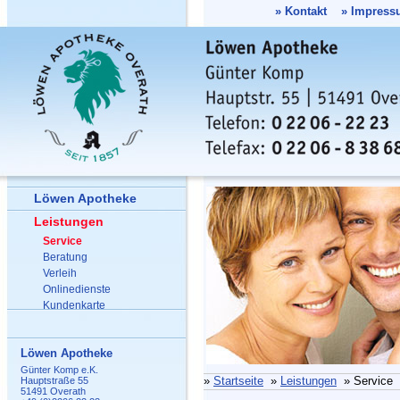
»
Kontakt
»
Impress
Löwen Apotheke
Leistungen
Service
Beratung
Verleih
Onlinedienste
Kundenkarte
Löwen Apotheke
Günter Komp e.K.
»
Startseite
»
Leistungen
» Service
Hauptstraße 55
51491 Overath