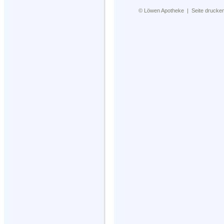
©
Löwen Apotheke
|
Seite drucke