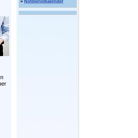
»
Notdienstkalender
d
en
ner