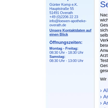
S
Günter Komp e.K.
Hauptstraße 55
51491 Overath
Nach
+49 (0)2206 22 23
wich
info@loewen-apotheke-
Ges
overath.de
sic
Unsere Kontaktdaten auf
einen Blick
selb
Ver
Öffnungszeiten:
bes
Montag - Freitag:
Anw
08:30 Uhr - 18:30 Uhr
Arz
Samstag:
Test
08:30 Uhr - 13:00 Uhr
Gerä
ges
Wir 
› A
› A
› 