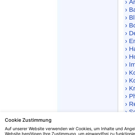
› A
› B
› B
› B
› D
› E
› H
› H
› I
› K
› K
› K
› P
› R
› S
› S
Cookie Zustimmung
› T
Auf unserer Website verwenden wir Cookies, um Inhalte und Angeb
Website benötigen Ihre Zustimmung, um einwandfrei zu funktionier