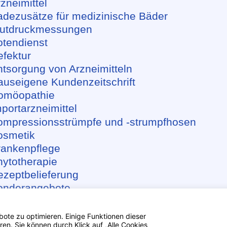
rzneimittel
adezusätze für medizinische Bäder
lutdruckmessungen
otendienst
efektur
ntsorgung von Arzneimitteln
auseigene Kundenzeitschrift
omöopathie
mportarzneimittel
ompressionsstrümpfe und -strumpfhosen
osmetik
rankenpflege
hytotherapie
ezeptbelieferung
onderangebote
tomaversorgung
elefonservice
ote zu optimieren. Einige Funktionen dieser
en. Sie können durch Klick auf „Alle Cookies