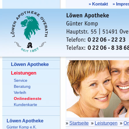
»
Kontakt
»
Impre
Löwen Apotheke
Leistungen
Service
Beratung
Verleih
Onlinedienste
Kundenkarte
Löwen Apotheke
»
Startseite
»
Leistungen
»
On
Günter Komp e.K.